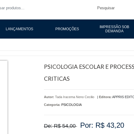
Pesquisar
IMPRESSÃO SOB
LANÇAMENTOS
PROMOÇÕES
DEMANDA
PSICOLOGIA ESCOLAR E PROCES
CRITICAS
Autor:
Tada Iracema Neno Cecilio
|
Editora:
APPRIS EDIT
Categoria:
PSICOLOGIA
Por: R$ 43,20
De: R$ 54,00