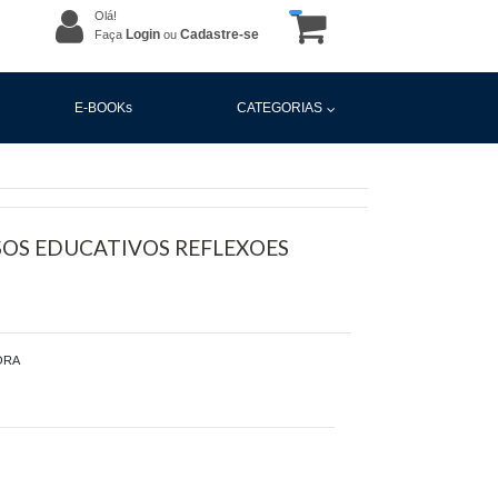
Olá!
Login
Cadastre-se
Faça
ou
E-BOOKs
CATEGORIAS
SOS EDUCATIVOS REFLEXOES
ORA